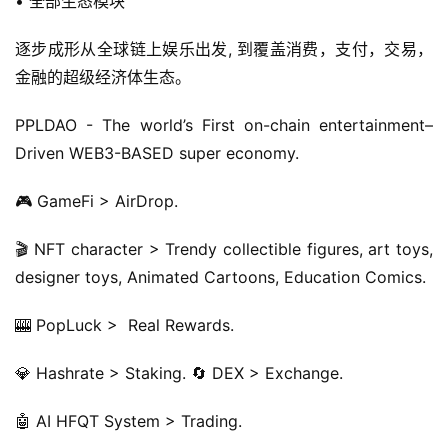
• 全部生态模块
逐步成形从全球链上娱乐出发, 到覆盖消费，支付，交易，
金融的超级经济体生态。
PPLDAO - The world’s First on-chain entertainment–
Driven WEB3-BASED super economy.
🎮 GameFi > AirDrop.
🎬 NFT character > Trendy collectible figures, art toys, 
designer toys, Animated Cartoons, Education Comics.
🎰 PopLuck >  Real Rewards.
💎 Hashrate > Staking. 🔄 DEX > Exchange.
🤖 AI HFQT System > Trading.