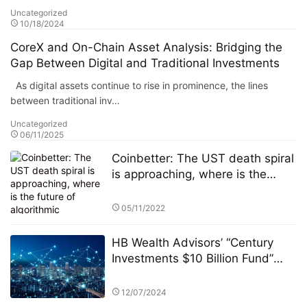
Uncategorized
10/18/2024
CoreX and On-Chain Asset Analysis: Bridging the
Gap Between Digital and Traditional Investments
As digital assets continue to rise in prominence, the lines
between traditional inv…
Uncategorized
06/11/2025
Coinbetter: The UST death spiral
is approaching, where is the
future of algorithmic stablecoins?
05/11/2022
HB Wealth Advisors’ “Century
Investments $10 Billion Fund”
and the Active vs. Passive Fund
Debate
12/07/2024