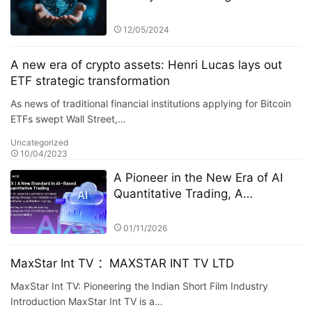
StarSpark AI System and Alpha
Stock Investment Training Center
12/05/2024
(ASITC)
A new era of crypto assets: Henri Lucas lays out
ETF strategic transformation
As news of traditional financial institutions applying for Bitcoin
ETFs swept Wall Street,…
Uncategorized
10/04/2023
A Pioneer in the New Era of AI
Quantitative Trading, A
Technology-Driven High-Return
Investment Revolution
01/11/2026
MaxStar Int TV ：MAXSTAR INT TV LTD
MaxStar Int TV: Pioneering the Indian Short Film Industry
Introduction MaxStar Int TV is a…